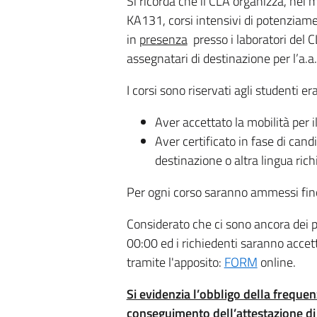
Si ricorda che il CLA organizza, nei
KA131, corsi intensivi di potenziamen
in
presenza
presso i laboratori del 
assegnatari di destinazione per l’a.a
I corsi sono riservati agli studenti 
Aver accettato la mobilità per 
Aver certificato in fase di ca
destinazione o altra lingua rich
Per ogni corso saranno ammessi fin
Considerato che ci sono ancora dei po
00:00 ed i richiedenti saranno accett
tramite l'apposito:
FORM
online.
Si evidenzia l’obbligo della frequen
conseguimento dell’attestazione di 