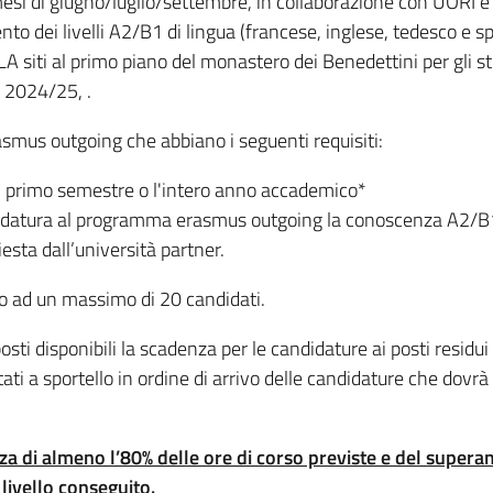
 mesi di giugno/luglio/settembre, in collaborazione con UORI 
to dei livelli A2/B1 di lingua (francese, inglese, tedesco e s
CLA siti al primo piano del monastero dei Benedettini per gli
. 2024/25, .
erasmus outgoing che abbiano i seguenti requisiti:
il primo semestre o l'intero anno accademico*
ndidatura al programma erasmus outgoing la conoscenza A2/B1 
iesta dall’università partner.
o ad un massimo di 20 candidati.
sti disponibili la scadenza per le candidature ai posti resid
ati a sportello in ordine di arrivo delle candidature che dovrà
za di almeno l’80% delle ore di corso previste e del superam
livello conseguito.