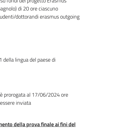
e su fondi del progetto Erasmus
pagnolo) di 20 ore ciascuno
 studenti/dottorandi erasmus outgoing
della lingua del paese di
ui è prorogata al 17/06/2024 ore
 essere inviata
ento della prova finale ai fini del