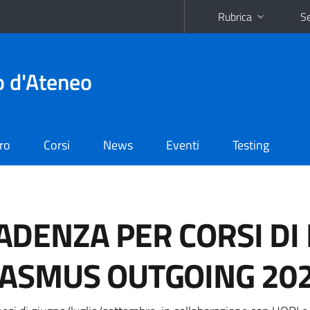
Rubrica
Se
o d'Ateneo
oro
Corsi
News
Eventi
Testing
DENZA PER CORSI DI 
RASMUS OUTGOING 20