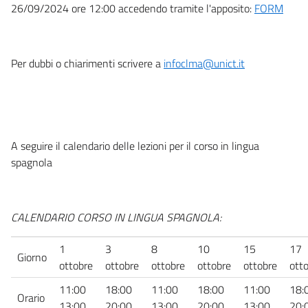
26/09/2024 ore 12:00 accedendo tramite l'apposito:
FORM
Per dubbi o chiarimenti scrivere a
infoclma@unict.it
A seguire il calendario delle lezioni per il corso in lingua
spagnola
CALENDARIO CORSO IN LINGUA SPAGNOLA:
1
3
8
10
15
17
Giorno
ottobre
ottobre
ottobre
ottobre
ottobre
ott
11:00
18:00
11:00
18:00
11:00
18:
Orario
13:00
20:00
13:00
20:00
13:00
20: