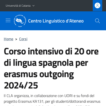
Vai al contenuto principale
Vai al menu di navigazione
Università di Catania
Centro Linguistico d'Ateneo
Home
>
Corsi
Corso intensivo di 20 ore
di lingua spagnola per
erasmus outgoing
2024/25
Il CLA organizza, in collaborazione con UORI e su fondi del
progetto Erasmus KA131, per gli studenti/dottorandi erasmus