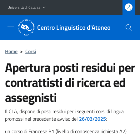
Vai al contenuto principale
Vai al menu di navigazione
Università di Catania
Centro Linguistico d'Ateneo
Home
>
Corsi
Apertura posti residui per
contrattisti di ricerca ed
assegnisti
Il CLA, dispone di posti residui per i seguenti corsi di lingua
promossi nel precedente avviso del
26/03/2025
:
un corso di Francese B1 (livello di conoscenza richiesta A2)