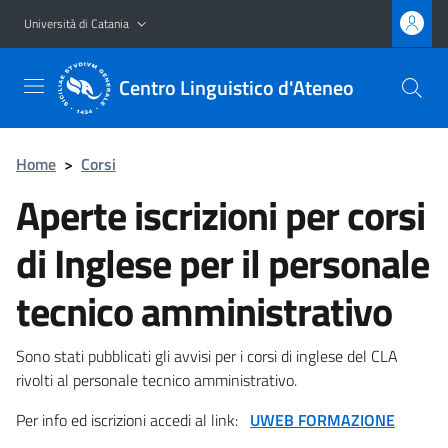
Vai al contenuto principale
Vai al menu di navigazione
Università di Catania
Centro Linguistico d'Ateneo
Home
>
Corsi
Aperte iscrizioni per corsi
di Inglese per il personale
tecnico amministrativo
Sono stati pubblicati gli avvisi per i corsi di inglese del CLA
rivolti al personale tecnico amministrativo.
Per info ed iscrizioni accedi al link:
UWEB FORMAZIONE