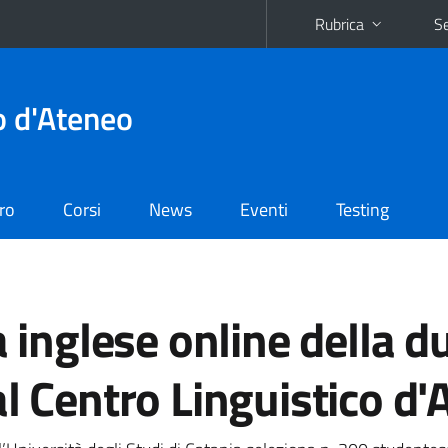
Rubrica
Se
o d'Ateneo
oro
Corsi
News
Eventi
Testing
a inglese online della d
al Centro Linguistico d'