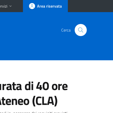
rvizi
Area riservata
Cerca
urata di 40 ore
Ateneo (CLA)