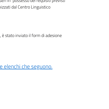
/i in possesso dei requisiti previsti
nizzati dal Centro Linguistico
, è stato inviato il form di adesione
 tre elenchi che seguono.