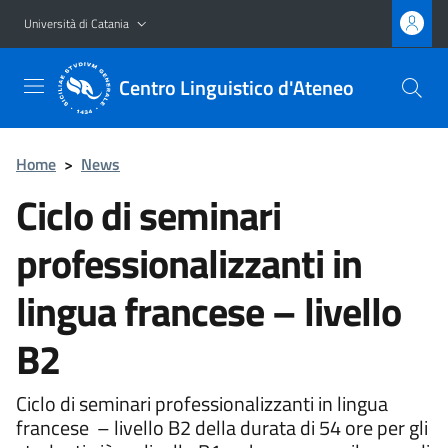
Vai al contenuto principale
Vai al menu di navigazione
Università di Catania
Centro Linguistico d'Ateneo
Home
>
News
Ciclo di seminari
professionalizzanti in
lingua francese – livello
B2
Ciclo di seminari professionalizzanti in lingua
francese – livello B2 della durata di 54 ore per gli